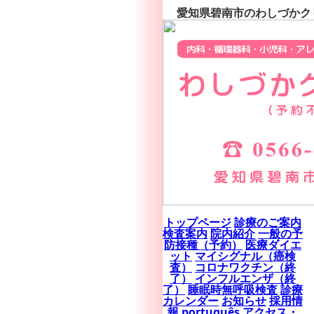
愛知県碧南市のわしづかクリ
トップページ
診療のご案内
検査案内
院内紹介
一般の予
防接種（予約）
医療ダイエ
ット
マイシグナル（癌検
査）
コロナワクチン（終
了）
インフルエンザ（終
了）
睡眠時無呼吸検査
診療
カレンダー
お知らせ
採用情
報
português
アクセス・