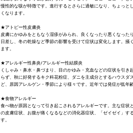
慢性的な咳が特徴です。進行するとさらに過敏になり、ちょっと
くなります。
★アトピー性皮膚炎
皮膚にかゆみをともなう湿疹がみられ、良くなったり悪くなった
日差し、冬の乾燥など季節の影響を受けて症状は変化します。掻
ます。
★アレルギー性鼻炎/アレルギー性結膜炎
くしゃみ・鼻水・鼻づまり、目のかゆみ・充血などの症状を引き
らず、秋に好発するキク科花粉症、ダニを主成分とするハウスダ
ど、原因アレルゲン・季節により様々です。近年では発症が低年
★食物アレルギー
食べ物が原因となって引き起こされるアレルギーです。主な症状
の皮膚症状、お腹が痛くなるなどの消化器症状、「ゼイゼイ」す
す。